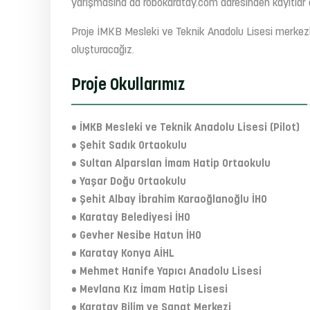
yarışmasına da robokaratay.com adresinden kayıtlar al
Proje İMKB Mesleki ve Teknik Anadolu Lisesi merkezli 
oluşturacağız.
Proje Okullarımız
• İMKB Mesleki ve Teknik Anadolu Lisesi (Pilot)
• Şehit Sadık Ortaokulu
• Sultan Alparslan İmam Hatip Ortaokulu
• Yaşar Doğu Ortaokulu
• Şehit Albay İbrahim Karaoğlanoğlu İHO
• Karatay Belediyesi İHO
• Gevher Nesibe Hatun İHO
• Karatay Konya AİHL
• Mehmet Hanife Yapıcı Anadolu Lisesi
• Mevlana Kız İmam Hatip Lisesi
• Karatay Bilim ve Sanat Merkezi