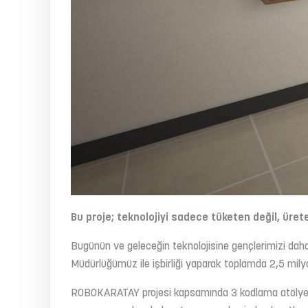
Bu proje; teknolojiyi sadece tüketen değil, üret
Bugünün ve geleceğin teknolojisine gençlerimizi daha i
Müdürlüğümüz ile işbirliği yaparak toplamda 2,5 milyo
ROBOKARATAY projesi kapsamında 3 kodlama atölyesi,