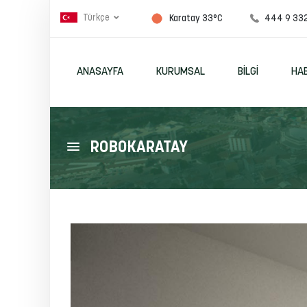
Türkçe
444 9 33
Karatay 33°C
ANASAYFA
KURUMSAL
BILGI
HA
ROBOKARATAY