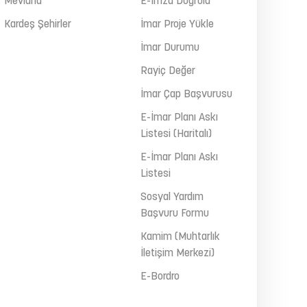
Mevlana
E-İmza Doğrula
Kardeş Şehirler
İmar Proje Yükle
İmar Durumu
Rayiç Değer
İmar Çap Başvurusu
E-İmar Planı Askı
Listesi (Haritalı)
E-İmar Planı Askı
Listesi
Sosyal Yardım
Başvuru Formu
Kamim (Muhtarlık
İletişim Merkezi)
E-Bordro