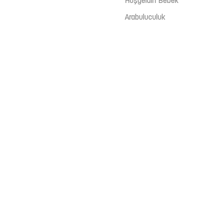
Hoşgeldin Bebek
Arabuluculuk