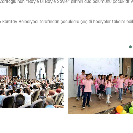
arifoğlu’nun “Böyle Ol Böyle Söyle” şiirinin dua bölümünü çocuklar 
e Karatay Belediyesi tarafından çocuklara çeşitli hediyeler takdim edil