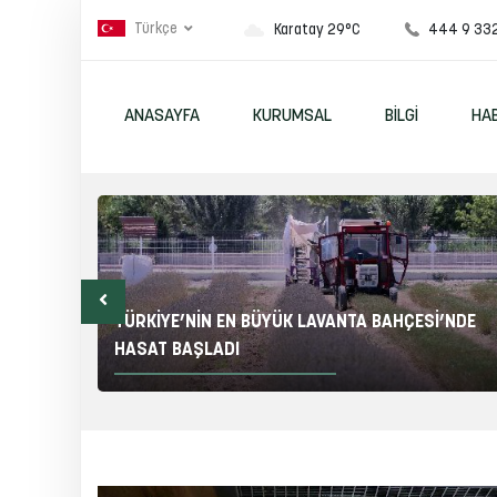
Türkçe
444 9 33
Karatay 29°C
ANASAYFA
KURUMSAL
BILGI
HA
I YENİ
TÜRKİYE’NİN EN BÜYÜK LAVANTA BAHÇESİ’NDE
HASAT BAŞLADI