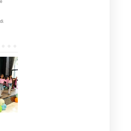
ve
di.