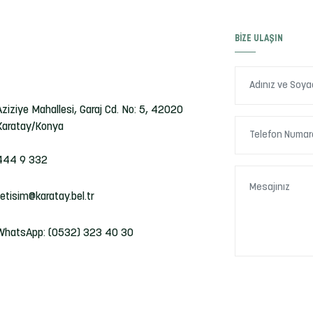
BIZE ULAŞIN
Aziziye Mahallesi, Garaj Cd. No: 5, 42020
Karatay/Konya
444 9 332
iletisim@karatay.bel.tr
WhatsApp: (0532) 323 40 30