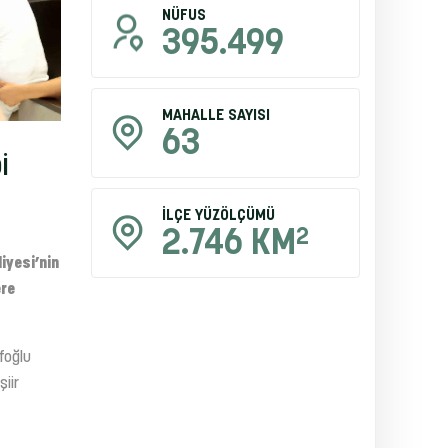
NÜFUS
395.499
MAHALLE SAYISI
63
İ
İLÇE YÜZÖLÇÜMÜ
2
2.746 KM
iyesi’nin
ere
foğlu
şiir