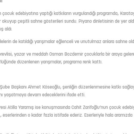
I
un çocuk edebiyatına yaptığı katkıların vurgulandığı programda, Karat
 okuyup çeşitli sahne gösterileri sundu. Piyano dinletisinin de yer ald
ş aldı.
lelerin de katıldığı yarışmalar eğlenceli ve unutulmaz anlara sahne old
revlisi, yazar ve meddah Osman Bozdemir çocuklarla bir araya geler
rlüğünde düzenlenen yarışmalar, programa renk kattı.
ya Şube Başkanı Ahmet Köseoğlu, şenliğin düzenlenmesine katkı sağl
ını yaşatmaya devam edeceklerini ifade etti.
yesi Atilla Yaramış ise konuşmasında Cahit Zarifoğlu’nun çocuk edebi
eserlerinden o kadar fazla istifade ederiz. Eserleriyle hala aramızda