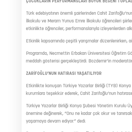
ÇOCUKLARIN PERFORMANSLARI BÜYÜK BEĞENİ TOPLAD
Türk edebiyatının önemli şairlerinden Cahit Zarifoğlu’n
İlkokulu ve Meram Yunus Emre İlkokulu öğrencileri şiirler
etkinlikte öğrenciler, performanslarıyla izleyenlerden alkı
Etkinlik kapsamında çeşitli yarışmalar düzenlenirken, ai
Programda, Necmettin Erbakan Üniversitesi Öğretim Gö
meddah gösterisi gerçekleştirdi. Bozdemir’in moderatö
ZARİFOĞLU’NUN HATIRASI YAŞATILIYOR
Etkinlikte konuşan Türkiye Yazarlar Birliği (TYB) Kon
kurumlara teşekkür ederek, Cahit Zarifoğlu’nun hatıras
Türkiye Yazarlar Birliği Konya Şubesi Yönetim Kurulu Ü
önemine değinerek, “Onu ne kadar çok okur ve tanırsak, 
yaşamaya devam ediyor.” dedi.