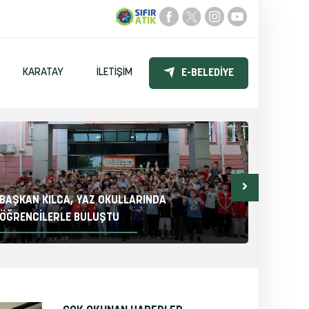
KARATAY
İLETIŞIM
E-BELEDIYE
BAŞKAN KILCA, YAZ OKULLARINDA
BAŞKAN
ÖĞRENCİLERLE BULUŞTU
KONVOY