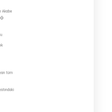
ay Akabe
ığı
u.
ek
ayan tüm
yatındaki