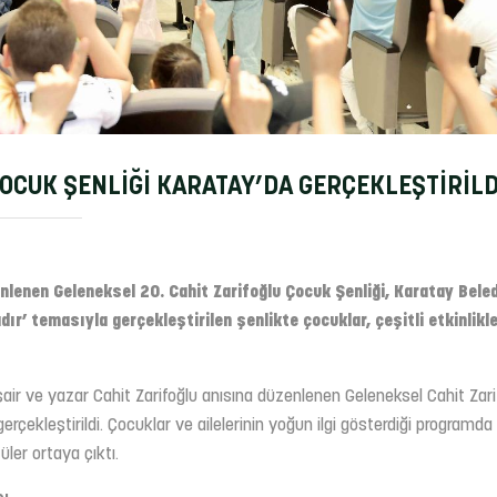
ÇOCUK ŞENLİĞİ KARATAY’DA GERÇEKLEŞTİRİLD
nlenen Geleneksel 20. Cahit Zarifoğlu Çocuk Şenliği, Karatay Beled
dır’ temasıyla gerçekleştirilen şenlikte çocuklar, çeşitli etkinlikl
 şair ve yazar Cahit Zarifoğlu anısına düzenlenen Geleneksel Cahit Zari
rçekleştirildi. Çocuklar ve ailelerinin yoğun ilgi gösterdiği programda 
tüler ortaya çıktı.