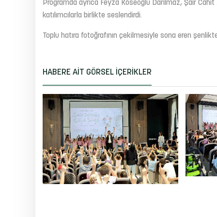
Programda ayrıca Feyza Köseoğlu Darılmaz, Şair Cahit Z
katılımcılarla birlikte seslendirdi.
Toplu hatıra fotoğrafının çekilmesiyle sona eren şenlikt
HABERE AIT GÖRSEL İÇERIKLER