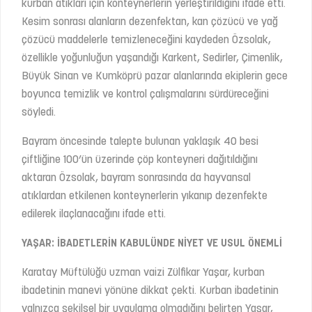
kurban atıkları için konteynerlerin yerleştirildiğini ifade etti.
Kesim sonrası alanların dezenfektan, kan çözücü ve yağ
çözücü maddelerle temizleneceğini kaydeden Özsolak,
özellikle yoğunluğun yaşandığı Karkent, Sedirler, Çimenlik,
Büyük Sinan ve Kumköprü pazar alanlarında ekiplerin gece
boyunca temizlik ve kontrol çalışmalarını sürdüreceğini
söyledi.
Bayram öncesinde talepte bulunan yaklaşık 40 besi
çiftliğine 100’ün üzerinde çöp konteyneri dağıtıldığını
aktaran Özsolak, bayram sonrasında da hayvansal
atıklardan etkilenen konteynerlerin yıkanıp dezenfekte
edilerek ilaçlanacağını ifade etti.
YAŞAR: İBADETLERİN KABULÜNDE NİYET VE USUL ÖNEMLİ
Karatay Müftülüğü uzman vaizi Zülfikar Yaşar, kurban
ibadetinin manevi yönüne dikkat çekti. Kurban ibadetinin
yalnızca şekilsel bir uygulama olmadığını belirten Yaşar,