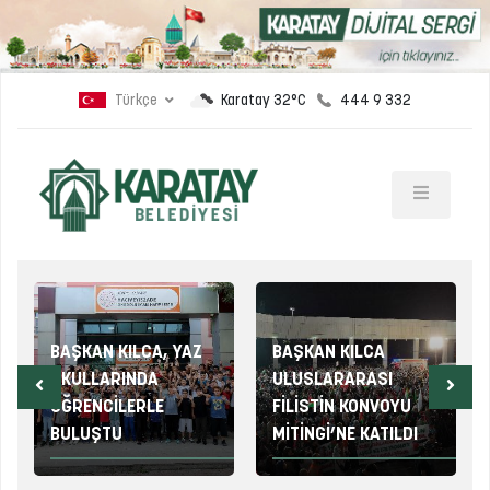
Türkçe
444 9 332
Karatay 32°C
BAŞKAN KILCA, YAZ
BAŞKAN KILCA
OKULLARINDA
ULUSLARARASI
ÖĞRENCİLERLE
FİLİSTİN KONVOYU
BULUŞTU
MİTİNGİ’NE KATILDI