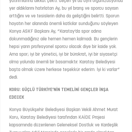
yatırımlarına dikkat çekti. Geçen yıl da aynı organizasyonda
yer aldıklarını hatırlatan Ay, bu yıl branş ve sporcu sayısın
arttığını ve ve tesislerin daha da geliştiğini belirtti. Sporun
hayatın her alanında önemli katkılar sunduğunu söyleyen
Konya ASKF Başkanı Ay, “Karatay’da spor adına
dokunmadığınız aile hemen hemen kalmadı. Bu gençlerin
hepsi yarın profesyonel sporcu olacak diye bir kaide yok.
Ama spor; iyi bir yönetici, iyi bir bürokrat, iyi bir siyasetçi
olma yolunda önemli bir basamaktır. Karatay Belediyesi
başta olmak üzere herkese teşekkür ederim. İyi ki varlar”
dedi.
KORU: GÜÇLÜ TÜRKİYE’NİN TEMELİNİ GENÇLER İNŞA
EDECEK
Konya Büyükşehir Belediyesi Başkan Vekili Ahmet Murat
Koru, Karatay Belediyesi tarafından KAİDE Projesi
kapsamında düzenlenen Geleneksel Dostluk ve Kardeşlik