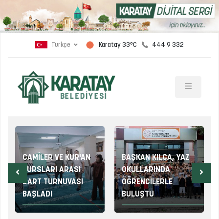
Türkçe
444 9 332
Karatay 33°C
CAMİLER VE KUR'AN
BAŞKAN KILCA, YAZ
KURSLARI ARASI
OKULLARINDA
DART TURNUVASI
ÖĞRENCİLERLE
BAŞLADI
BULUŞTU