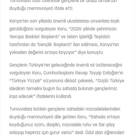
Turnuvaları ödül töreninde gençlerle bir arada olmaktan
duyduğu memnuniyeti ifade etti.
Konya’nın son yıllarda önemli uluslararası unvanlara layık
görüldüğünü vurgulayan Koru, “2026 yılında şehrimizin
‘Avrupa Bisiklet Başkenti’ ve İslam İşbirliği Teşkilatı
tarafından da ‘Gençlik Başkenti’ ilan edilmesi, Konya’nın
yükselen değerini ortaya koyuyor” diye konuştu.
Gençlerin Türkiye’nin geleceğinde önemli rol üstleneceğini
vurgulayan Koru, Cumhurbaşkanı Recep Tayyip Erdoğan’ın
“Türkiye Yüzyılı” vizyonuna dikkat çekerek, “Güçlü Türkiye
idealinin temelini bugün bu sahada bulunan gençlerimiz
inşa edecek” ifadelerini kullandı.
Turnuvalara katılan gençlerin sahadaki mücadelelerinden
duyduğu memnuniyeti dile getiren Koru, “Sahada ortaya
koyduğunuz azim, disiplin, mücadele ruhu ve fair-play
anlayışı hepimiz için gurur verici” dedi. Ödül alan öğrencileri