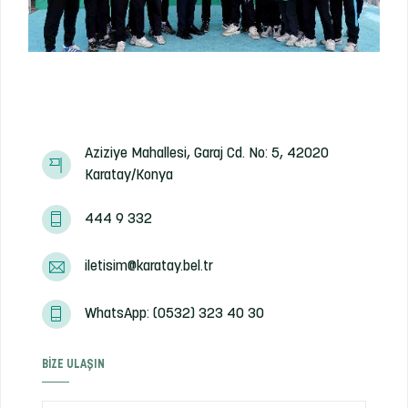
Aziziye Mahallesi, Garaj Cd. No: 5, 42020
Karatay/Konya
444 9 332
iletisim@karatay.bel.tr
WhatsApp: (0532) 323 40 30
BIZE ULAŞIN