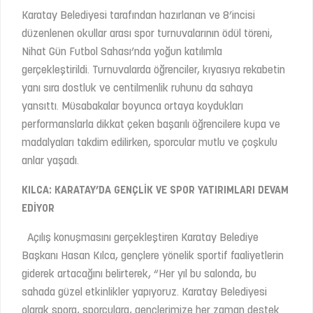
Karatay Belediyesi tarafından hazırlanan ve 8’incisi
düzenlenen okullar arası spor turnuvalarının ödül töreni,
Nihat Gün Futbol Sahası’nda yoğun katılımla
gerçekleştirildi. Turnuvalarda öğrenciler, kıyasıya rekabetin
yanı sıra dostluk ve centilmenlik ruhunu da sahaya
yansıttı. Müsabakalar boyunca ortaya koydukları
performanslarla dikkat çeken başarılı öğrencilere kupa ve
madalyaları takdim edilirken, sporcular mutlu ve çoşkulu
anlar yaşadı.
KILCA: KARATAY’DA GENÇLİK VE SPOR YATIRIMLARI DEVAM
EDİYOR
Açılış konuşmasını gerçekleştiren Karatay Belediye
Başkanı Hasan Kılca, gençlere yönelik sportif faaliyetlerin
giderek artacağını belirterek, “Her yıl bu salonda, bu
sahada güzel etkinlikler yapıyoruz. Karatay Belediyesi
olarak spora, sporculara, gençlerimize her zaman destek