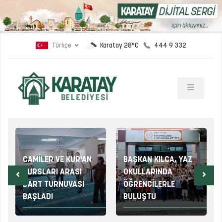
Türkçe
444 9 332
Karatay 28°C
CAMİLER VE KUR'AN
BAŞKAN KILCA, YAZ
KURSLARI ARASI
OKULLARINDA
DART TURNUVASI
ÖĞRENCİLERLE
BAŞLADI
BULUŞTU