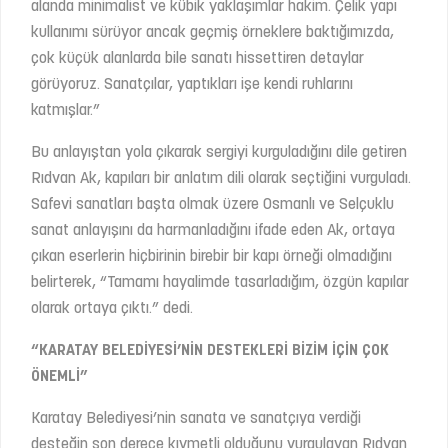
alanda minimalist ve kübik yaklaşımlar hakim. Çelik yapı
kullanımı sürüyor ancak geçmiş örneklere baktığımızda,
çok küçük alanlarda bile sanatı hissettiren detaylar
görüyoruz. Sanatçılar, yaptıkları işe kendi ruhlarını
katmışlar.”
Bu anlayıştan yola çıkarak sergiyi kurguladığını dile getiren
Rıdvan Ak, kapıları bir anlatım dili olarak seçtiğini vurguladı.
Safevi sanatları başta olmak üzere Osmanlı ve Selçuklu
sanat anlayışını da harmanladığını ifade eden Ak, ortaya
çıkan eserlerin hiçbirinin birebir bir kapı örneği olmadığını
belirterek, “Tamamı hayalimde tasarladığım, özgün kapılar
olarak ortaya çıktı.” dedi.
“KARATAY BELEDİYESİ’NİN DESTEKLERİ BİZİM İÇİN ÇOK
ÖNEMLİ”
Karatay Belediyesi’nin sanata ve sanatçıya verdiği
desteğin son derece kıymetli olduğunu vurgulayan Rıdvan