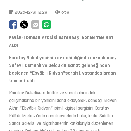
2025-12-31 12:28
658
EBVÂB-I RIDVAN SERGİSİ VATANDAŞLARDAN TAM NOT
ALDI
Karatay Belediyesi’nin ev sahipliğinde düzenlenen,
Safevi, Osmanlı ve Selçuklu sanat geleneğinden
beslenen “Ebvâb-ı Rıdvan”sergisi, vatandaşlardan
tam not aldı.
Karatay Belediyesi, kültür ve sanat alanındaki
çalışmalarına bir yenisini daha ekleyerek, sanatçı Rıdvan
Ak’ın “Ebvâb-ı Rıdvan” isimli kişisel sergisini Karatay
Kültür Merkezi’nde sanatseverlerle buluşturdu. Sıddıka
Sanat Galerisi ve Nigarhane’nin katkılarıyla düzenlenen