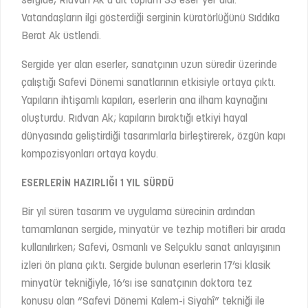
sergide, Rıdvan Ak’a ait toplam 33 eser yer aldı.
Vatandaşların ilgi gösterdiği serginin küratörlüğünü Sıddıka
Berat Ak üstlendi.
Sergide yer alan eserler, sanatçının uzun süredir üzerinde
çalıştığı Safevi Dönemi sanatlarının etkisiyle ortaya çıktı.
Yapıların ihtişamlı kapıları, eserlerin ana ilham kaynağını
oluşturdu. Rıdvan Ak; kapıların bıraktığı etkiyi hayal
dünyasında geliştirdiği tasarımlarla birleştirerek, özgün kapı
kompozisyonları ortaya koydu.
ESERLERİN HAZIRLIĞI 1 YIL SÜRDÜ
Bir yıl süren tasarım ve uygulama sürecinin ardından
tamamlanan sergide, minyatür ve tezhip motifleri bir arada
kullanılırken; Safevi, Osmanlı ve Selçuklu sanat anlayışının
izleri ön plana çıktı. Sergide bulunan eserlerin 17’si klasik
minyatür tekniğiyle, 16’sı ise sanatçının doktora tez
konusu olan “Safevi Dönemi Kalem-i Siyahî” tekniği ile