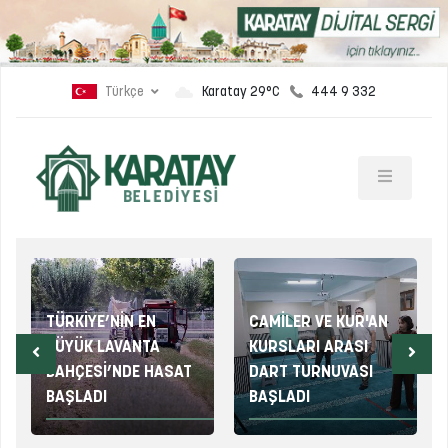
Türkçe
444 9 332
Karatay 29°C
TÜRKİYE’NİN EN
CAMİLER VE KUR'AN
BÜYÜK LAVANTA
KURSLARI ARASI
BAHÇESİ’NDE HASAT
DART TURNUVASI
BAŞLADI
BAŞLADI