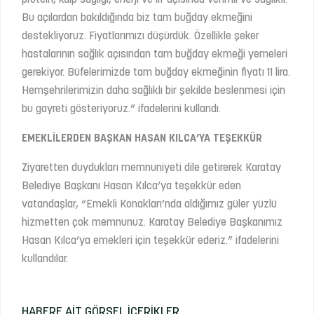
protein, kalp sağlığı, enerji ve lif açısında verimli ve sağlıklı.
Bu açılardan bakıldığında biz tam buğday ekmeğini
destekliyoruz. Fiyatlarımızı düşürdük. Özellikle şeker
hastalarının sağlık açısından tam buğday ekmeği yemeleri
gerekiyor. Büfelerimizde tam buğday ekmeğinin fiyatı 11 lira.
Hemşehrilerimizin daha sağlıklı bir şekilde beslenmesi için
bu gayreti gösteriyoruz.” ifadelerini kullandı.
EMEKLİLERDEN BAŞKAN HASAN KILCA’YA TEŞEKKÜR
Ziyaretten duydukları memnuniyeti dile getirerek Karatay
Belediye Başkanı Hasan Kılca’ya teşekkür eden
vatandaşlar, “Emekli Konakları’nda aldığımız güler yüzlü
hizmetten çok memnunuz. Karatay Belediye Başkanımız
Hasan Kılca’ya emekleri için teşekkür ederiz.” ifadelerini
kullandılar.
HABERE AIT GÖRSEL İÇERIKLER