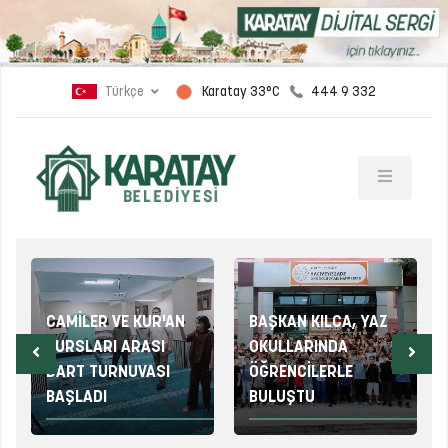
Türkçe
444 9 332
Karatay 33°C
CAMİLER VE KUR'AN
BAŞKAN KILCA, YAZ
KURSLARI ARASI
OKULLARINDA
DART TURNUVASI
ÖĞRENCİLERLE
BAŞLADI
BULUŞTU