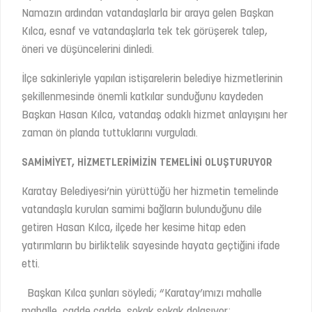
Namazın ardından vatandaşlarla bir araya gelen Başkan
Kılca, esnaf ve vatandaşlarla tek tek görüşerek talep,
öneri ve düşüncelerini dinledi.
İlçe sakinleriyle yapılan istişarelerin belediye hizmetlerinin
şekillenmesinde önemli katkılar sunduğunu kaydeden
Başkan Hasan Kılca, vatandaş odaklı hizmet anlayışını her
zaman ön planda tuttuklarını vurguladı.
SAMİMİYET, HİZMETLERİMİZİN TEMELİNİ OLUŞTURUYOR
Karatay Belediyesi’nin yürüttüğü her hizmetin temelinde
vatandaşla kurulan samimi bağların bulunduğunu dile
getiren Hasan Kılca, ilçede her kesime hitap eden
yatırımların bu birliktelik sayesinde hayata geçtiğini ifade
etti.
Başkan Kılca şunları söyledi; “Karatay’ımızı mahalle
mahalle, cadde cadde, sokak sokak dolaşıyor;