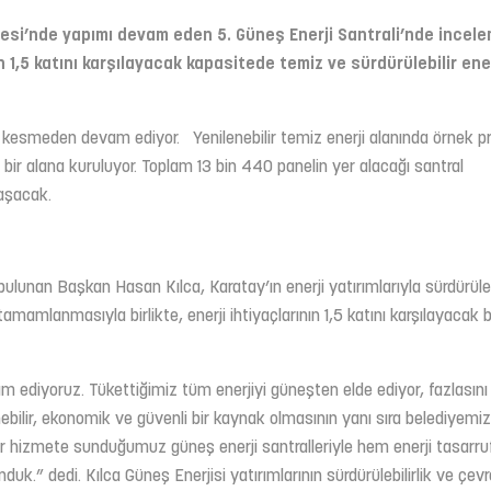
lesi’nde yapımı devam eden 5. Güneş Enerji Santrali’nde incel
n 1,5 katını karşılayacak kapasitede temiz ve sürdürülebilir ene
ız kesmeden devam ediyor. Yenilenebilir temiz enerji alanında örnek pr
ik bir alana kuruluyor. Toplam 13 bin 440 panelin yer alacağı santral
aşacak.
ulunan Başkan Hasan Kılca, Karatay’ın enerji yatırımlarıyla sürdürülebi
tamamlanmasıyla birlikte, enerji ihtiyaçlarının 1,5 katını karşılayacak b
 ediyoruz. Tükettiğimiz tüm enerjiyi güneşten elde ediyor, fazlasını
ebilir, ekonomik ve güvenli bir kaynak olmasının yanı sıra belediyemi
 hizmete sunduğumuz güneş enerji santralleriyle hem enerji tasarru
k.” dedi. Kılca Güneş Enerjisi yatırımlarının sürdürülebilirlik ve çev