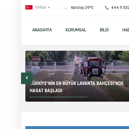
Türkçe
444 9 33
Karatay 29°C
ANASAYFA
KURUMSAL
BILGI
HA
I YENİ
TÜRKİYE’NİN EN BÜYÜK LAVANTA BAHÇESİ’NDE
HASAT BAŞLADI