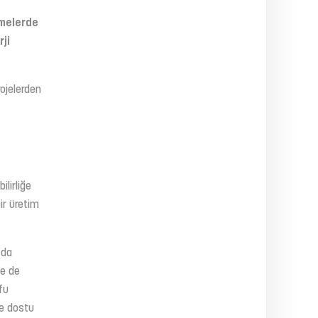
emelerde
rji
ojelerden
lirliğe
ir üretim
 da
ze de
fu
re dostu