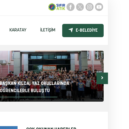
KARATAY
İLETIŞIM
E-BELEDIYE
BAŞKAN KILCA, YAZ OKULLARINDA
BAŞKAN
ÖĞRENCİLERLE BULUŞTU
KONVOY