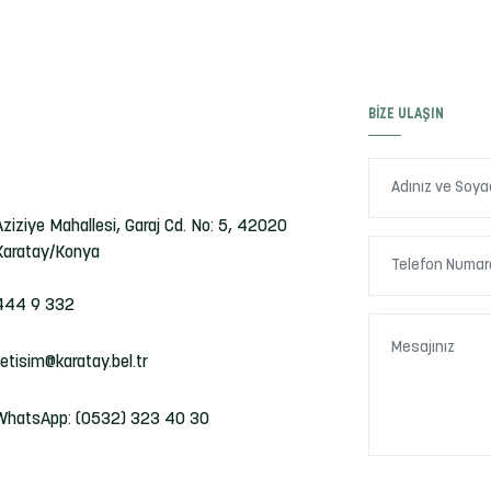
BIZE ULAŞIN
Aziziye Mahallesi, Garaj Cd. No: 5, 42020
Karatay/Konya
444 9 332
iletisim@karatay.bel.tr
WhatsApp: (0532) 323 40 30