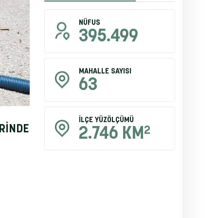
NÜFUS
395.499
MAHALLE SAYISI
63
İLÇE YÜZÖLÇÜMÜ
ERİNDE
2
2.746 KM