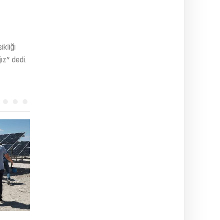
ikliği
ız” dedi.