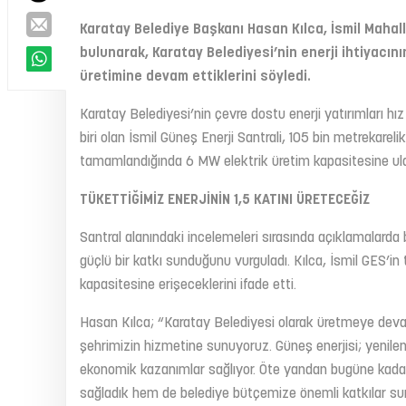
Karatay Belediye Başkanı Hasan Kılca, İsmil Mahal
bulunarak, Karatay Belediyesi’nin enerji ihtiyacını
üretimine devam ettiklerini söyledi.
Karatay Belediyesi’nin çevre dostu enerji yatırımları h
biri olan İsmil Güneş Enerji Santrali, 105 bin metrekarel
tamamlandığında 6 MW elektrik üretim kapasitesine ul
TÜKETTİĞİMİZ ENERJİNİN 1,5 KATINI ÜRETECEĞİZ
Santral alanındaki incelemeleri sırasında açıklamalarda b
güçlü bir katkı sunduğunu vurguladı. Kılca, İsmil GES’in 
kapasitesine erişeceklerini ifade etti.
Hasan Kılca; “Karatay Belediyesi olarak üretmeye devam
şehrimizin hizmetine sunuyoruz. Güneş enerjisi; yenilen
ekonomik kazanımlar sağlıyor. Öte yandan bugüne kadar
sağladık hem de belediye bütçemize önemli katkılar sundu